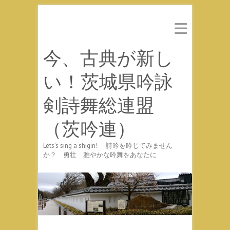
今、古典が新し
い！茨城県吟詠
剣詩舞総連盟
（茨吟連）
Lets's sing a shigin! 詩吟を吟じてみません
か？ 勇壮 雅やかな吟舞をあなたに