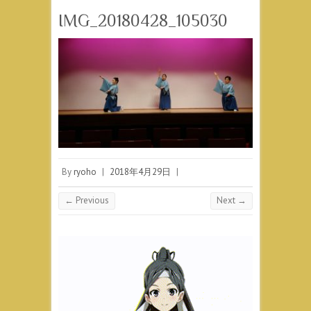
IMG_20180428_105030
By
ryoho
|
2018年4月29日
|
← Previous
Next →