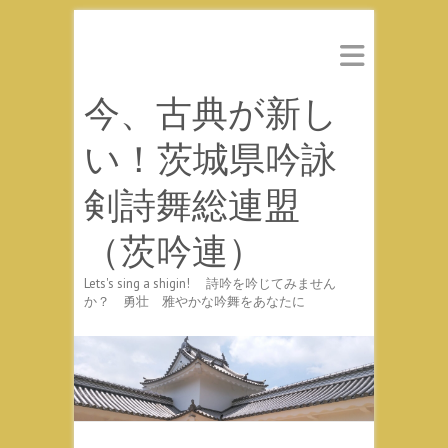
今、古典が新し
い！茨城県吟詠
剣詩舞総連盟
（茨吟連）
Lets's sing a shigin! 詩吟を吟じてみません
か？ 勇壮 雅やかな吟舞をあなたに