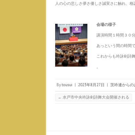
人の心の悲しさ儚さ優しさ誠実さに触れ、格
会場の様子
講演時間１時間３０
あっという間の時間
これからも吟詠剣詩
。
By
tousui
|
2023年8月27日
|
茨吟連からの
←
水戸市中央吟詠剣詩舞大会開催される