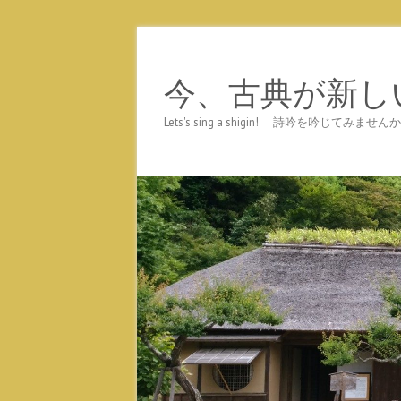
今、古典が新し
Lets's sing a shigin! 詩吟を吟じ