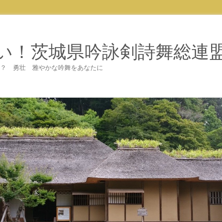
い！茨城県吟詠剣詩舞総連
てみませんか？ 勇壮 雅やかな吟舞をあなたに