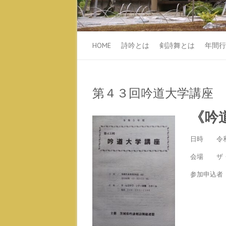
HOME
詩吟とは
剣詩舞とは
年間行
第４３回吟道大学講座
《吟
日時 令和
会場 ザ・
参加申込