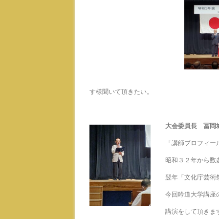
す様聞いて頂きたい。
大会委員長 冨岡
「講師プロフィー
昭和３２年から数
翌年「文化庁芸術
今回吟道大学講座
講演をして頂きま