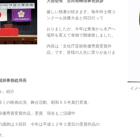
大会会長 吉田裕峰理事長挨拶
厳しい残暑が続きます。毎年吟士権コ
ンクール決勝大会と同日行って
おりましたが、今年は東海から水戸へ
場所を変えて単独で開催致しました。
内容は「文化庁芸術祭優秀賞受賞作
品」です。皆様の人生に実りがありま
城昶事務総局長
イメ
ル」紹介
多くの映画出演、舞台活動、昭和５５年真打昇進、
祭優秀賞受賞作品」受賞 現在もご活躍中
の講師は３回目 今年は平成１２年２度目の受賞作品の
す。