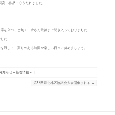
調高い作品に心うたれました。
分席を立つこと無く、皆さん最後まで聞き入っておりました。
でした。
舞を通して、実りのある時間や楽しい日々に努めましょう。
お知らせ－新着情報－
|
第36回県北地区協議会大会開催される
→