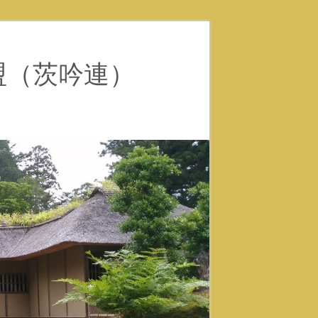
盟（茨吟連）