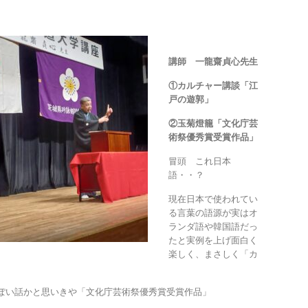
講師 一龍齋貞心先生
①カルチャー講談「江
戸の遊郭」
②玉菊燈籠「文化庁芸
術祭優秀賞受賞作品」
冒頭 これ日本
語・・？
現在日本で使われてい
る言葉の語源が実はオ
ランダ語や韓国語だっ
たと実例を上げ面白く
楽しく、まさしく「カ
ぽい話かと思いきや「文化庁芸術祭優秀賞受賞作品」