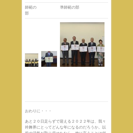
師範の
準師範の部
部
おわりに・・・
あと２０日足らずで迎える２０２２年は、我々
吟舞界にとってどんな年になるのだろうか。以