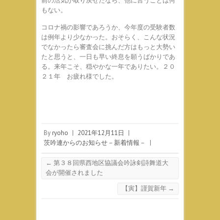
前の活気が取り戻せたなら、他に言うことは何
もない。
コロナ禍の影響であろうか、今年度の受験者数
は例年より少なかった。おそらく、こんな状況
でなかったら審査会に挑んだ方はもっと大勢い
たと思うと、一日も早い終息を願うばかりであ
る。来年こそ、穏やかな一年でありたい。２０
２１年 お疲れ様でした。
By
ryoho
|
2021年12月11日
|
茨吟連からのお知らせ－新着情報－
|
←
第３８回県西地区協議会吟詠剣詩舞道大
会が開催されました
【寅】謹賀新年
→