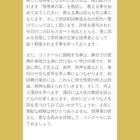
新たに指導者となられた皆さんは、後日配付さ
れます『指導者の栞』を熟読し、教える事を始
めてみてください。教える事は自らも学ぶ事に
なります。そして吟詠剣詩舞道を次の世代へ繋
げていってほしく思います。許状を授与された
今日のこの日をスタート地点ととらえ、更に高
みを目指して茨吟連の立派な指導者となって
益々精進されます事を祈っております。
また、コンクールに挑戦する事は、舞台での度
胸や表現力を身に付けるいい学びの場です。吟
詠に関して言えば、発声、吟声を鍛えたり、着
付けや立ち姿等を学ぶ事にもつながります。剣
詩舞の場合には、これらに併せ技術の向上は勿
論、精神も鍛えられていきます。そして、何よ
り漢詩を学べます。漢詩には人生の教訓を詠ん
だものが多くあります。自分にピッタリな人生
訓を見つけてみてはいかがでしょうか。人生に
無駄な経験は何ひとつありません。指導者の皆
さん、更なる高みを目指して、コンクールに出
てみましょう。