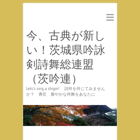
今、古典が新し
い！茨城県吟詠
剣詩舞総連盟
（茨吟連）
Lets's sing a shigin! 詩吟を吟じてみません
か？ 勇壮 雅やかな吟舞をあなたに