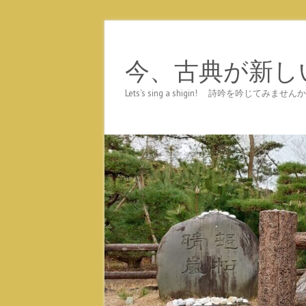
今、古典が新し
Lets's sing a shigin! 詩吟を吟じ