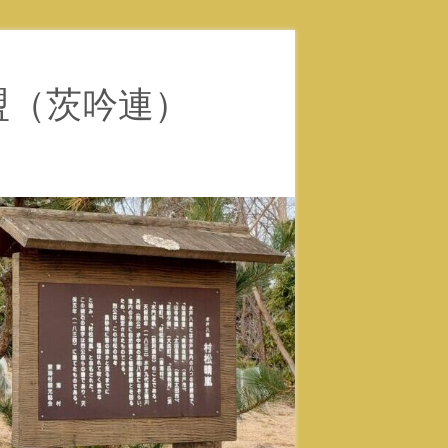
盟（茨吟連）