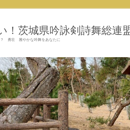
い！茨城県吟詠剣詩舞総連
てみませんか？ 勇壮 雅やかな吟舞をあなたに