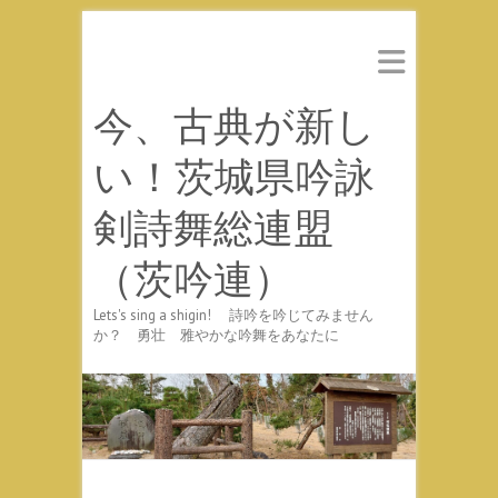
今、古典が新し
い！茨城県吟詠
剣詩舞総連盟
（茨吟連）
Lets's sing a shigin! 詩吟を吟じてみません
か？ 勇壮 雅やかな吟舞をあなたに