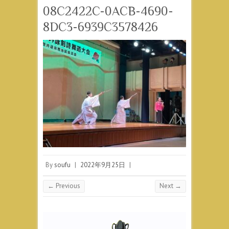
08C2422C-0ACB-4690-
8DC3-6939C3578426
By
soufu
|
2022年9月25日
|
← Previous
Next →