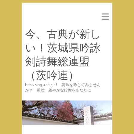
今、古典が新し
い！茨城県吟詠
剣詩舞総連盟
（茨吟連）
Lets's sing a shigin! 詩吟を吟じてみません
か？ 勇壮 雅やかな吟舞をあなたに